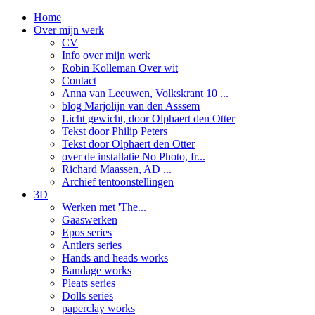
Home
Over mijn werk
CV
Info over mijn werk
Robin Kolleman Over wit
Contact
Anna van Leeuwen, Volkskrant 10 ...
blog Marjolijn van den Asssem
Licht gewicht, door Olphaert den Otter
Tekst door Philip Peters
Tekst door Olphaert den Otter
over de installatie No Photo, fr...
Richard Maassen, AD ...
Archief tentoonstellingen
3D
Werken met 'The...
Gaaswerken
Epos series
Antlers series
Hands and heads works
Bandage works
Pleats series
Dolls series
paperclay works