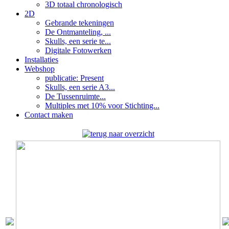
3D totaal chronologisch
2D
Gebrande tekeningen
De Ontmanteling, ...
Skulls, een serie te...
Digitale Fotowerken
Installaties
Webshop
publicatie: Present
Skulls, een serie A3...
De Tussenruimte...
Multiples met 10% voor Stichting...
Contact maken