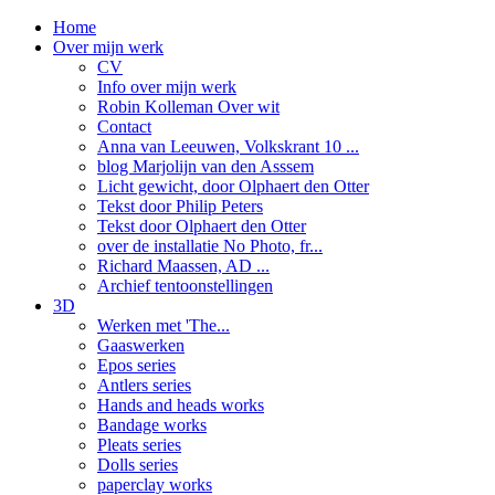
Home
Over mijn werk
CV
Info over mijn werk
Robin Kolleman Over wit
Contact
Anna van Leeuwen, Volkskrant 10 ...
blog Marjolijn van den Asssem
Licht gewicht, door Olphaert den Otter
Tekst door Philip Peters
Tekst door Olphaert den Otter
over de installatie No Photo, fr...
Richard Maassen, AD ...
Archief tentoonstellingen
3D
Werken met 'The...
Gaaswerken
Epos series
Antlers series
Hands and heads works
Bandage works
Pleats series
Dolls series
paperclay works