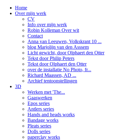
Home
Over mijn werk
CV
Info over mijn werk
Robin Kolleman Over wit
Contact
Anna van Leeuwen, Volkskrant 10 ...
blog Marjolijn van den Asssem
Licht gewicht, door Olphaert den Otter
Tekst door Philip Peters
Tekst door Olphaert den Otter
over de installatie No Photo, fr...
Richard Maassen, AD ...
Archief tentoonstellingen
3D
Werken met 'The...
Gaaswerken
Epos series
Antlers series
Hands and heads works
Bandage works
Pleats series
Dolls series
paperclay works