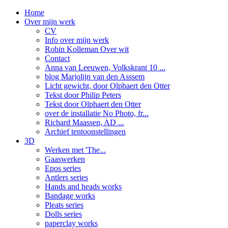
Home
Over mijn werk
CV
Info over mijn werk
Robin Kolleman Over wit
Contact
Anna van Leeuwen, Volkskrant 10 ...
blog Marjolijn van den Asssem
Licht gewicht, door Olphaert den Otter
Tekst door Philip Peters
Tekst door Olphaert den Otter
over de installatie No Photo, fr...
Richard Maassen, AD ...
Archief tentoonstellingen
3D
Werken met 'The...
Gaaswerken
Epos series
Antlers series
Hands and heads works
Bandage works
Pleats series
Dolls series
paperclay works