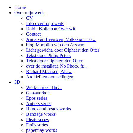
Home
Over mijn werk
CV
Info over mijn werk
Robin Kolleman Over wit
Contact
Anna van Leeuwen, Volkskrant 10 ...
blog Marjolijn van den Asssem
Licht gewicht, door Olphaert den Otter
Tekst door Philip Peters
Tekst door Olphaert den Otter
over de installatie No Photo, fr...
Richard Maassen, AD ...
Archief tentoonstellingen
3D
Werken met 'The...
Gaaswerken
Epos series
Antlers series
Hands and heads works
Bandage works
Pleats series
Dolls series
paperclay works