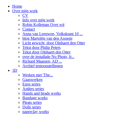
Home
Over mijn werk
CV
Info over mijn werk
Robin Kolleman Over wit
Contact
Anna van Leeuwen, Volkskrant 10 ...
blog Marjolijn van den Asssem
Licht gewicht, door Olphaert den Otter
Tekst door Philip Peters
Tekst door Olphaert den Otter
over de installatie No Photo, fr...
Richard Maassen, AD ...
Archief tentoonstellingen
3D
Werken met 'The...
Gaaswerken
Epos series
Antlers series
Hands and heads works
Bandage works
Pleats series
Dolls series
paperclay works