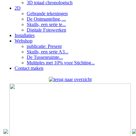
3D totaal chronologisch
2D
Gebrande tekeningen
De Ontmanteling, ...
Skulls, een serie te...
Digitale Fotowerken
Installaties
Webshop
publicatie: Present
Skulls, een serie A3...
De Tussenruimte...
Multiples met 10% voor Stichting...
Contact maken