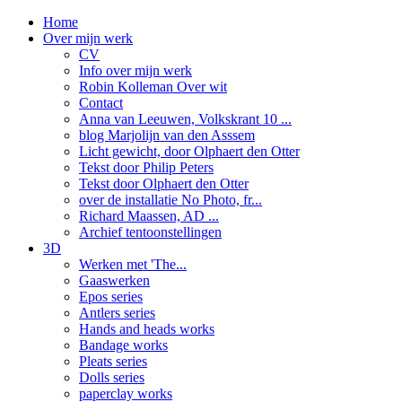
Home
Over mijn werk
CV
Info over mijn werk
Robin Kolleman Over wit
Contact
Anna van Leeuwen, Volkskrant 10 ...
blog Marjolijn van den Asssem
Licht gewicht, door Olphaert den Otter
Tekst door Philip Peters
Tekst door Olphaert den Otter
over de installatie No Photo, fr...
Richard Maassen, AD ...
Archief tentoonstellingen
3D
Werken met 'The...
Gaaswerken
Epos series
Antlers series
Hands and heads works
Bandage works
Pleats series
Dolls series
paperclay works