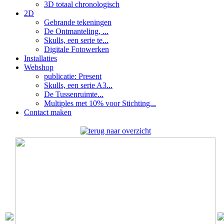
3D totaal chronologisch
2D
Gebrande tekeningen
De Ontmanteling, ...
Skulls, een serie te...
Digitale Fotowerken
Installaties
Webshop
publicatie: Present
Skulls, een serie A3...
De Tussenruimte...
Multiples met 10% voor Stichting...
Contact maken