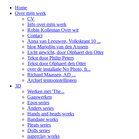
Home
Over mijn werk
CV
Info over mijn werk
Robin Kolleman Over wit
Contact
Anna van Leeuwen, Volkskrant 10 ...
blog Marjolijn van den Asssem
Licht gewicht, door Olphaert den Otter
Tekst door Philip Peters
Tekst door Olphaert den Otter
over de installatie No Photo, fr...
Richard Maassen, AD ...
Archief tentoonstellingen
3D
Werken met 'The...
Gaaswerken
Epos series
Antlers series
Hands and heads works
Bandage works
Pleats series
Dolls series
paperclay works