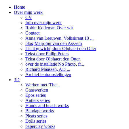
Home
Over mijn werk
CV
Info over mijn werk
Robin Kolleman Over wit
Contact
Anna van Leeuwen, Volkskrant 10 ...
blog Marjolijn van den Asssem
Licht gewicht, door Olphaert den Otter
Tekst door Philip Peters
Tekst door Olphaert den Otter
over de installatie No Photo, fr...
Richard Maassen, AD ...
Archief tentoonstellingen
3D
Werken met 'The...
Gaaswerken
Epos series
Antlers series
Hands and heads works
Bandage works
Pleats series
Dolls series
paperclay works