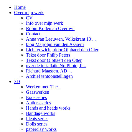
Home
Over mijn werk
CV
Info over mijn werk
Robin Kolleman Over wit
Contact
Anna van Leeuwen, Volkskrant 10 ...
blog Marjolijn van den Asssem
Licht gewicht, door Olphaert den Otter
Tekst door Philip Peters
Tekst door Olphaert den Otter
over de installatie No Photo, fr...
Richard Maassen, AD ...
Archief tentoonstellingen
3D
Werken met 'The...
Gaaswerken
Epos series
Antlers series
Hands and heads works
Bandage works
Pleats series
Dolls series
paperclay works