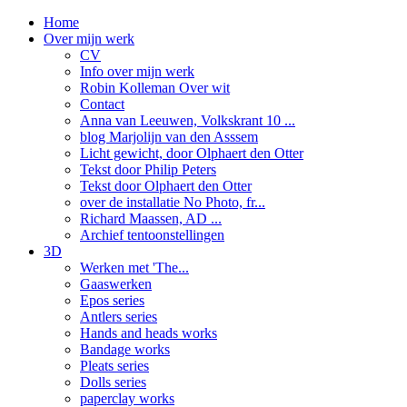
Home
Over mijn werk
CV
Info over mijn werk
Robin Kolleman Over wit
Contact
Anna van Leeuwen, Volkskrant 10 ...
blog Marjolijn van den Asssem
Licht gewicht, door Olphaert den Otter
Tekst door Philip Peters
Tekst door Olphaert den Otter
over de installatie No Photo, fr...
Richard Maassen, AD ...
Archief tentoonstellingen
3D
Werken met 'The...
Gaaswerken
Epos series
Antlers series
Hands and heads works
Bandage works
Pleats series
Dolls series
paperclay works